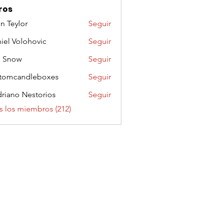
ros
n Teylor
Seguir
iel Volohovic
Seguir
n Snow
Seguir
tomcandleboxes
Seguir
riano Nestorios
Seguir
s los miembros (212)