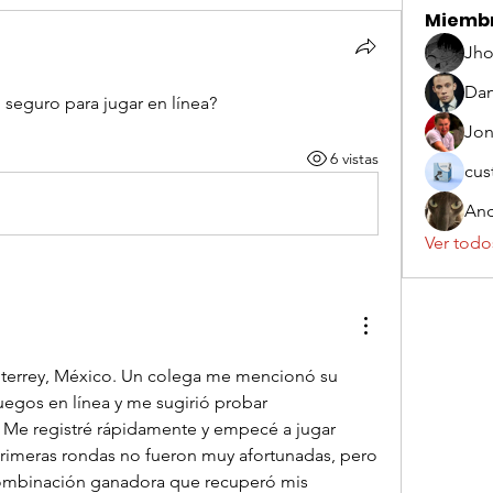
Miemb
Jho
Dan
seguro para jugar en línea?
Jo
6 vistas
cus
And
Ver todo
errey, México. Un colega me mencionó su 
experiencia positiva en juegos en línea y me sugirió probar 
. Me registré rápidamente y empecé a jugar 
rimeras rondas no fueron muy afortunadas, pero 
ombinación ganadora que recuperó mis 