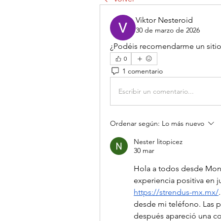
Viktor Nesteroid
30 de marzo de 2026
¿Podéis recomendarme un sitio 
0
1 comentario
Escribir un comentario...
Ordenar según:
Lo más nuevo
Nester litopicez
30 mar
Hola a todos desde Mont
https://strendus-mx.mx/
desde mi teléfono. Las p
después apareció una c