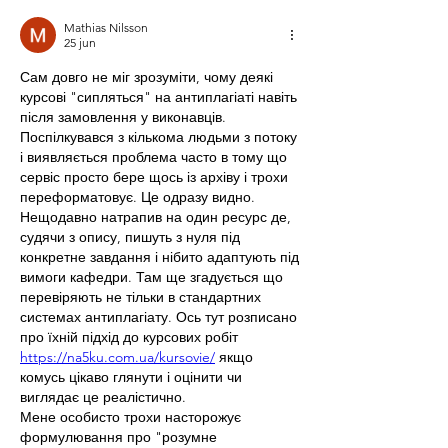
Mathias Nilsson
25 jun
Сам довго не міг зрозуміти, чому деякі 
курсові "сипляться" на антиплагіаті навіть 
після замовлення у виконавців. 
Поспілкувався з кількома людьми з потоку 
і виявляється проблема часто в тому що 
сервіс просто бере щось із архіву і трохи 
переформатовує. Це одразу видно.
Нещодавно натрапив на один ресурс де, 
судячи з опису, пишуть з нуля під 
конкретне завдання і нібито адаптують під 
вимоги кафедри. Там ще згадується що 
перевіряють не тільки в стандартних 
системах антиплагіату. Ось тут розписано 
про їхній підхід до курсових робіт 
https://na5ku.com.ua/kursovie/
 якщо 
комусь цікаво глянути і оцінити чи 
виглядає це реалістично.
Мене особисто трохи насторожує 
формулювання про "розумне 