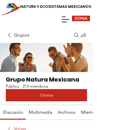
NATURA Y ECOSISTEMAS MEXICANOS
DONA
Grupos
Grupo Natura Mexicana
Público
·
213 miembros
Unirse
Discusión
Multimedia
Archivos
Miembros
Volver