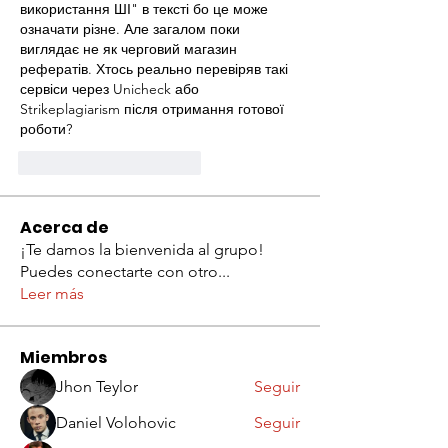
використання ШІ" в тексті бо це може 
означати різне. Але загалом поки 
виглядає не як черговий магазин 
рефератів. Хтось реально перевіряв такі 
сервіси через Unicheck або 
Strikeplagiarism після отримання готової 
роботи?
Me gusta
Reaccionar
Acerca de
¡Te damos la bienvenida al grupo!
Puedes conectarte con otro
...
Leer más
Miembros
Jhon Teylor
Seguir
Daniel Volohovic
Seguir