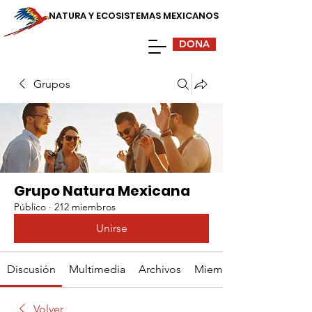
NATURA Y ECOSISTEMAS MEXICANOS
DONA
Grupos
Grupo Natura Mexicana
Público
·
212 miembros
Unirse
Discusión
Multimedia
Archivos
Miembros
Volver