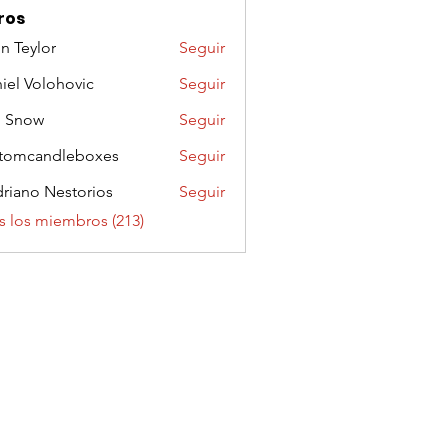
ros
n Teylor
Seguir
iel Volohovic
Seguir
n Snow
Seguir
tomcandleboxes
Seguir
riano Nestorios
Seguir
s los miembros (213)