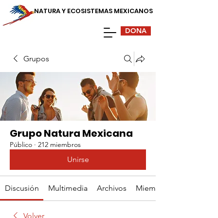
NATURA Y ECOSISTEMAS MEXICANOS
DONA
Grupos
Grupo Natura Mexicana
Público
·
212 miembros
Unirse
Discusión
Multimedia
Archivos
Miembros
Volver