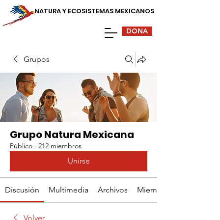
NATURA Y ECOSISTEMAS MEXICANOS
DONA
Grupos
Grupo Natura Mexicana
Público
·
212 miembros
Unirse
Discusión
Multimedia
Archivos
Miembros
Volver