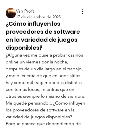
Van Proft
17 de diciembre de 2025
¿Cómo influyen los
proveedores de software
en la variedad de juegos
disponibles?
¡Alguna vez me puse a probar casinos 
online un viernes por la noche, 
después de un día largo en el trabajo, 
y me di cuenta de que en unos sitios 
hay como mil tragamonedas distintas 
con temas locos, mientras que en 
otros es siempre lo mismo de siempre. 
Me quedé pensando... ¿Cómo influyen 
los proveedores de software en la 
variedad de juegos disponibles? 
Porque parece que dependiendo de 