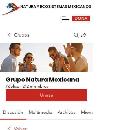
NATURA Y ECOSISTEMAS MEXICANOS
DONA
Grupos
Grupo Natura Mexicana
Público
·
212 miembros
Unirse
Discusión
Multimedia
Archivos
Miembros
Volver