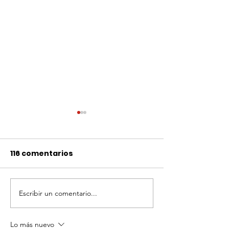
116 comentarios
Escribir un comentario...
FMCN lamenta el
El IETD se sum
fallecimiento de
pena por el
Rosaura Cadena
fallecimiento
Lo más nuevo