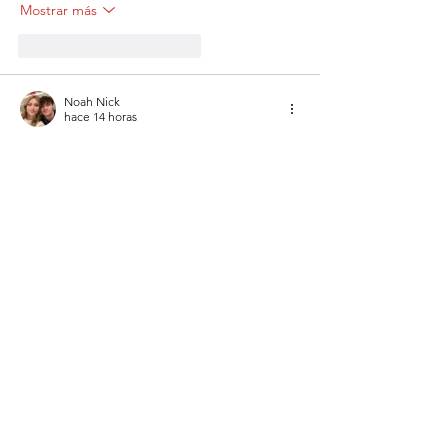
Mostrar más
Me gusta
Reaccionar
Noah Nick
hace 14 horas
Trump threatens 
55 club download
 new 
tariffs on European allies over Greenland 
until deal reached, as thousands protest
Mostrar más
Me gusta
Reaccionar
Ver más comentarios