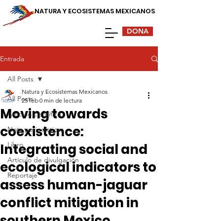
NATURA Y ECOSISTEMAS MEXICANOS
DONA
Entrada
All Posts
Natura y Ecosistemas Mexicanos
All Posts
25 feb
0 min de lectura
Moving towards
Artículo científico
coexistence:
Nota periodísticas
Libro
Integrating social and
Artículo de divulgación
ecological indicators to
Reportaje
assess human-jaguar
conflict mitigation in
southern Mexico