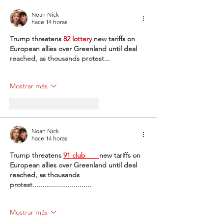
González
Rosaura Cad
Noah Nick
González
hace 14 horas
Trump threatens 
82 lottery
 new tariffs on 
European allies over Greenland until deal 
reached, as thousands protest...
Mostrar más
Me gusta
Reaccionar
Noah Nick
hace 14 horas
Trump threatens 
91 club 
new tariffs on 
European allies over Greenland until deal 
reached, as thousands 
protest..............................
Mostrar más