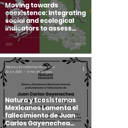
Moving towards
Libro
coexistence: Integrating
Artículo de
divulgación
social and ecological
indicators to assess
Reportaje
human-jaguar conflict
mitigation in southern
Mexico
Natura y Ecosistemas Mexicanos
30 oct 2025
0 min de lectura
Natura y Ecosistemas
Mexicanos Lamenta el
fallecimiento de Juan
Carlos Gayenechea