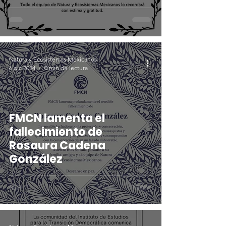
Fernández de Jáuregui
Natura y Ecosistemas Mexicanos
6 dic 2024
0 min de lectura
FMCN lamenta el
fallecimiento de
Rosaura Cadena
González