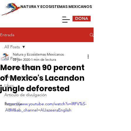
NATURA Y ECOSISTEMAS MEXICANOS
DONA
Entrada
All Posts
Natura y Ecosistemas Mexicanos
All Posts
22 jun 2020
1 min de lectura
More than 90 percent
Artículo científico
of Mexico's Lacandon
Nota periodísticas
Libro
jungle deforested
Artículo de divulgación
Reportaje
https://www.youtube.com/watch?v=lRFVTsS-
A8M&ab_channel=AlJazeeraEnglish