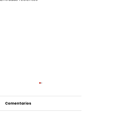
El Futuro de la Comida
- Deforestación de La
Selva Lacandona
Comentarios
Originalmente La Selva
Lacandona tenía 1.8 mil