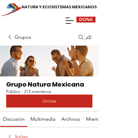
NATURA Y ECOSISTEMAS MEXICANOS
DONA
Grupos
Grupo Natura Mexicana
Público
·
213 miembros
Unirse
Discusión
Multimedia
Archivos
Miembros
Volver