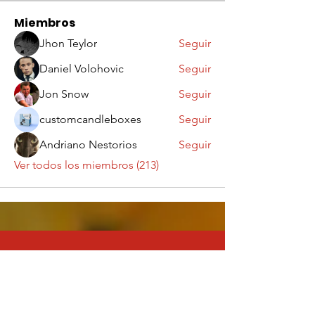
Miembros
Jhon Teylor
Seguir
Daniel Volohovic
Seguir
Jon Snow
Seguir
customcandleboxes
Seguir
Andriano Nestorios
Seguir
Ver todos los miembros (213)
Contáctanos
¡Queremos saber