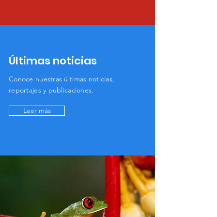
​Últimas noticias
Conoce
nuestras últimas noticias,
reportajes y publicaciones.
Leer más