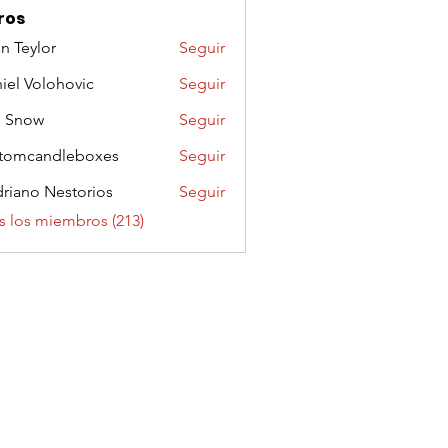
ros
n Teylor
Seguir
iel Volohovic
Seguir
n Snow
Seguir
tomcandleboxes
Seguir
riano Nestorios
Seguir
s los miembros (213)