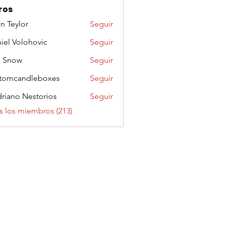
ros
n Teylor
Seguir
iel Volohovic
Seguir
n Snow
Seguir
tomcandleboxes
Seguir
riano Nestorios
Seguir
s los miembros (213)