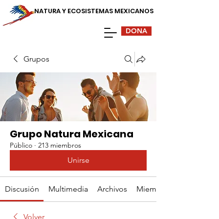
NATURA Y ECOSISTEMAS MEXICANOS
DONA
Grupos
Grupo Natura Mexicana
Público
·
213 miembros
Unirse
Discusión
Multimedia
Archivos
Miembros
Volver