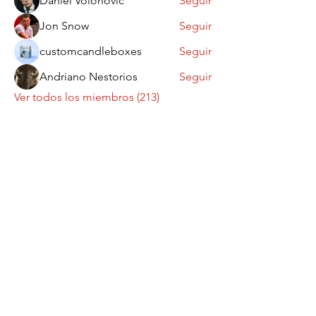
Daniel Volohovic
Seguir
Jon Snow
Seguir
customcandleboxes
Seguir
Andriano Nestorios
Seguir
Ver todos los miembros (213)
Contáctanos
¡Queremos saber
de ti!