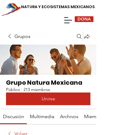
NATURA Y ECOSISTEMAS MEXICANOS
DONA
Grupos
Grupo Natura Mexicana
Público
·
213 miembros
Unirse
Discusión
Multimedia
Archivos
Miembros
Volver