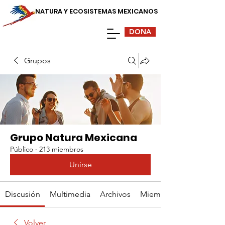
NATURA Y ECOSISTEMAS MEXICANOS
DONA
Grupos
Grupo Natura Mexicana
Público
·
213 miembros
Unirse
Discusión
Multimedia
Archivos
Miembros
Volver