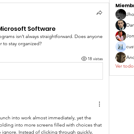
Miemb
Jho
Dan
icrosoft Software
Jo
grams isn’t always straightforward. Does anyone 
r to stay organized?
cus
And
18 vistas
Ver todo
unch into work almost immediately, yet the 
lding into more screens filled with choices that 
gnore. Instead of clicking through quickly, 