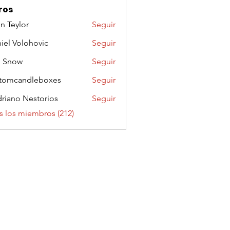
ros
n Teylor
Seguir
iel Volohovic
Seguir
n Snow
Seguir
tomcandleboxes
Seguir
riano Nestorios
Seguir
s los miembros (212)