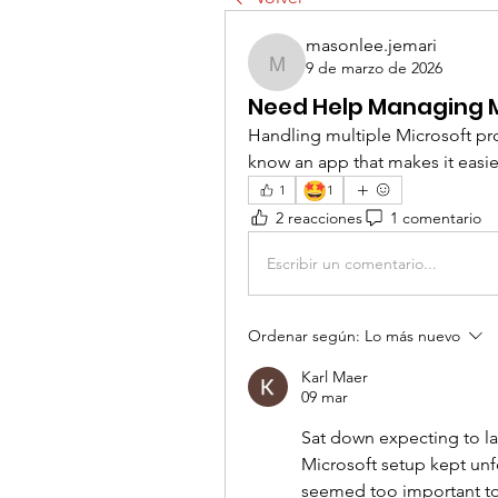
masonlee.jemari
9 de marzo de 2026
masonlee.jemari
Need Help Managing M
Handling multiple Microsoft pro
know an app that makes it easie
🤩
1
1
2 reacciones
1 comentario
Escribir un comentario...
Ordenar según:
Lo más nuevo
Karl Maer
09 mar
Sat down expecting to la
Microsoft setup kept unfo
seemed too important to i