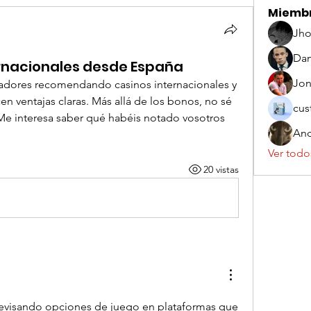
Miemb
Jho
Dan
ernacionales desde España
Jo
dores recomendando casinos internacionales y 
n ventajas claras. Más allá de los bonos, no sé 
cus
 Me interesa saber qué habéis notado vosotros 
And
Ver todo
20 vistas
evisando opciones de juego en plataformas que 