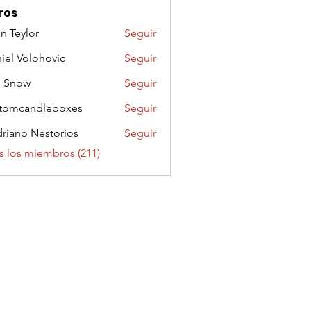
ros
n Teylor
Seguir
iel Volohovic
Seguir
n Snow
Seguir
tomcandleboxes
Seguir
riano Nestorios
Seguir
s los miembros (211)