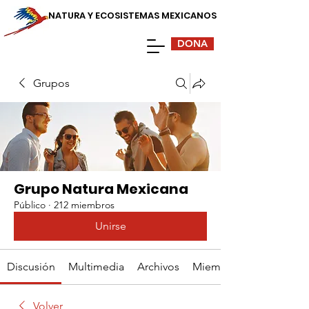
NATURA Y ECOSISTEMAS MEXICANOS
DONA
Grupos
Grupo Natura Mexicana
Público
·
212 miembros
Unirse
Discusión
Multimedia
Archivos
Miembros
Volver