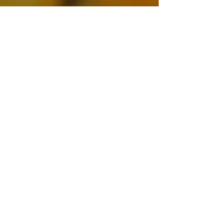
Contáctanos
¡Queremos saber
de ti!
Enviar
Plaza San Jacinto 23-D, San Ángel,