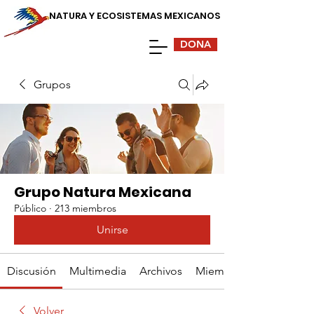
NATURA Y ECOSISTEMAS MEXICANOS
DONA
Grupos
Grupo Natura Mexicana
Público
·
213 miembros
Unirse
Discusión
Multimedia
Archivos
Miembros
Volver