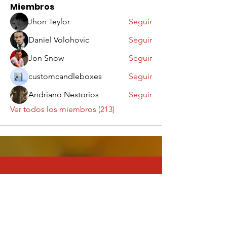
Miembros
Jhon Teylor
Seguir
Daniel Volohovic
Seguir
Jon Snow
Seguir
customcandleboxes
Seguir
Andriano Nestorios
Seguir
Ver todos los miembros (213)
Contáctanos
¡Queremos saber